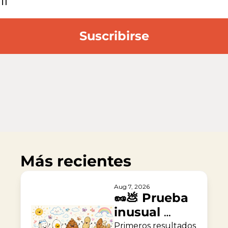
Suscribirse
Más recientes
Aug 7, 2026
🥜💩 Prueba 
inusual 
contra la 
Primeros resultados 