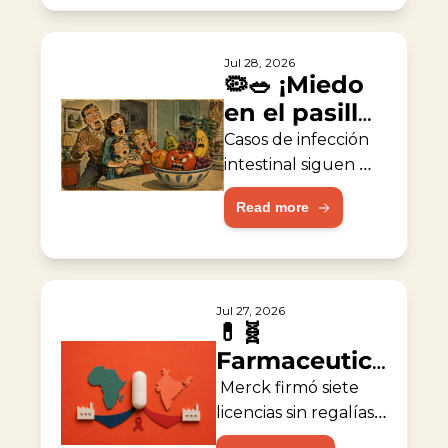
Jul 28, 2026
🦠🥗 ¡Miedo 
en el pasillo 
de 
Casos de infección 
vegetales!
intestinal siguen 
aumentando los en 
Read more
EE. UU.
Jul 27, 2026
💊🧬 
Farmaceutica 
acelera 
 Merck firmó siete 
acceso 
licencias sin regalías 
para fabricantes de 
global contra 