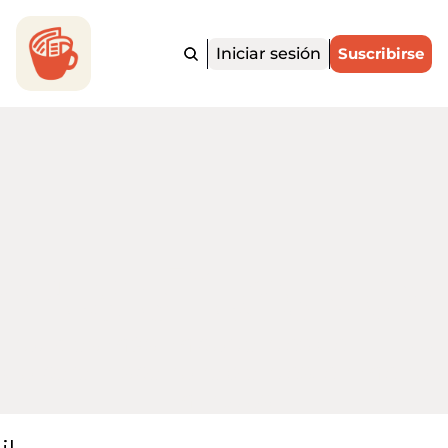
Iniciar sesión
Suscribirse
ortadito.Ne
 noticias más importantes de EE. UU. y
o para hispanohablantes, en menos d
minutos.