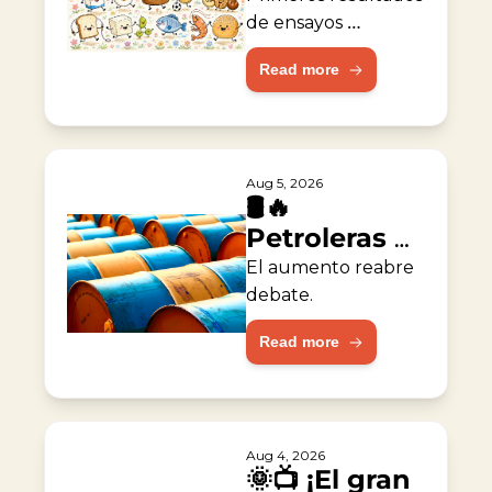
alergia al 
de ensayos 
muestran 
maní
Read more
resultados 
prometedores.
Aug 5, 2026
🛢️🔥 
Petroleras 
duplican 
El aumento reabre 
ganancias 
debate.
durante la 
Read more
guerra
Aug 4, 2026
🌞📺 ¡El gran 