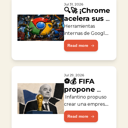
Jul 31, 2026
🔍🚀 ¡Chrome 
acelera sus 
reparaciones 
Herramientas 
con IA!
internas de Google 
ayudaron a corregir 
Read more
fallas de seguridad 
del navegador.
Jul 29, 2026
⚽💰 FIFA 
propone 
empresa de 
 Infantino propuso 
capital 
crear una empresa 
valorada en 
privado
Read more
$20,000 millones 
para operar torneos.