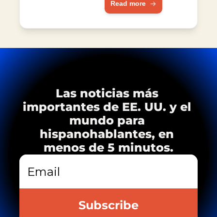
Read more
África e India.
VIH
Las noticias más 
importantes de EE. UU. y el 
mundo para 
hispanohablantes, en 
menos de 5 minutos.
Subscribe