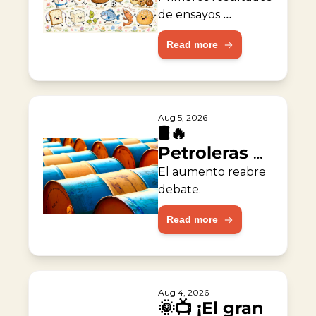
alergia al 
de ensayos 
muestran 
maní
Read more
resultados 
prometedores.
Aug 5, 2026
🛢️🔥 
Petroleras 
duplican 
El aumento reabre 
ganancias 
debate.
durante la 
Read more
guerra
Aug 4, 2026
🌞📺 ¡El gran 