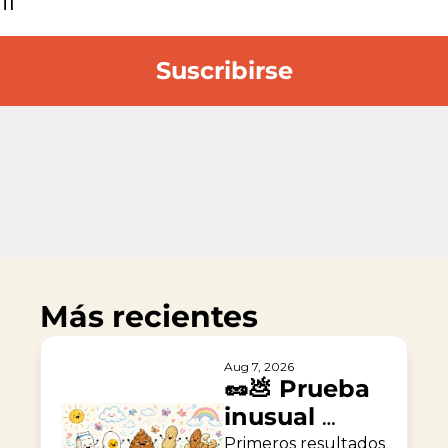
Suscribirse
Más recientes
Aug 7, 2026
🥜💩 Prueba 
inusual 
contra la 
Primeros resultados 