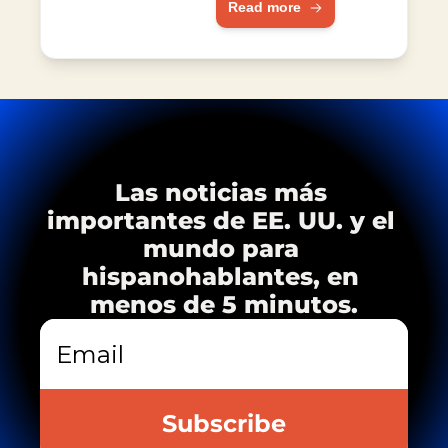
Read more
África e India.
VIH
Las noticias más 
importantes de EE. UU. y el 
mundo para 
hispanohablantes, en 
menos de 5 minutos.
Subscribe