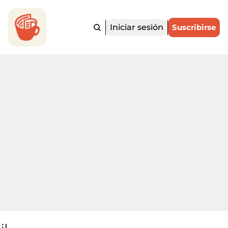
Iniciar sesión
Suscribirse
ortadito.Ne
 noticias más importantes de EE. UU. y
o para hispanohablantes, en menos d
minutos.