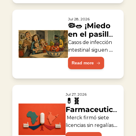
Jul 28, 2026
🦠🥗 ¡Miedo 
en el pasillo 
de 
Casos de infección 
vegetales!
intestinal siguen 
aumentando los en 
Read more
EE. UU.
Jul 27, 2026
💊🧬 
Farmaceutica 
acelera 
 Merck firmó siete 
acceso 
licencias sin regalías 
para fabricantes de 
global contra 