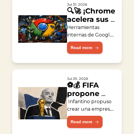
Jul 31, 2026
🔍🚀 ¡Chrome 
acelera sus 
reparaciones 
Herramientas 
con IA!
internas de Google 
ayudaron a corregir 
Read more
fallas de seguridad 
del navegador.
Jul 29, 2026
⚽💰 FIFA 
propone 
empresa de 
 Infantino propuso 
capital 
crear una empresa 
valorada en 
privado
Read more
$20,000 millones 
para operar torneos.