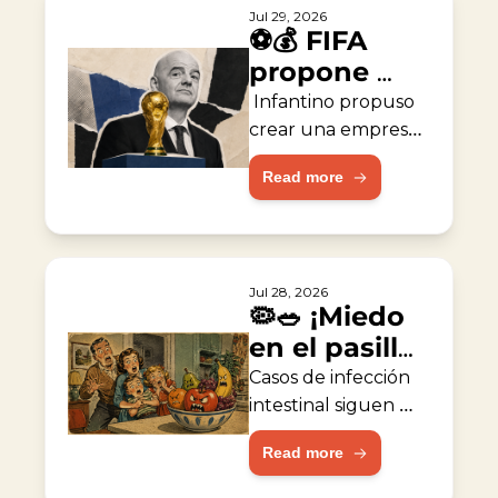
Jul 29, 2026
⚽💰 FIFA 
propone 
empresa de 
 Infantino propuso 
capital 
crear una empresa 
valorada en 
privado
Read more
$20,000 millones 
para operar torneos.
Jul 28, 2026
🦠🥗 ¡Miedo 
en el pasillo 
de 
Casos de infección 
vegetales!
intestinal siguen 
aumentando los en 
Read more
EE. UU.