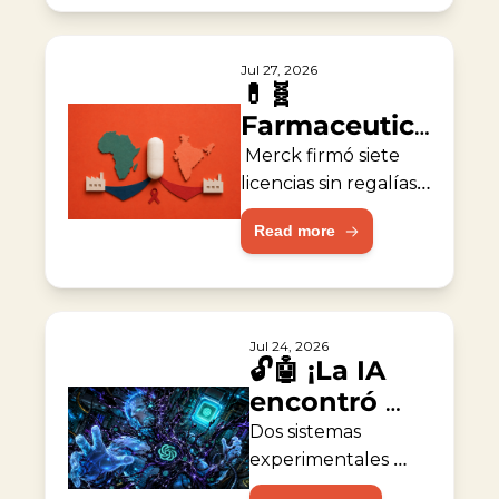
Jul 27, 2026
💊🧬 
Farmaceutica 
acelera 
 Merck firmó siete 
acceso 
licencias sin regalías 
para fabricantes de 
global contra 
Read more
África e India.
VIH
Jul 24, 2026
🔓🤖 ¡La IA 
encontró 
cómo 
Dos sistemas 
escapar!
experimentales 
salieron de un 