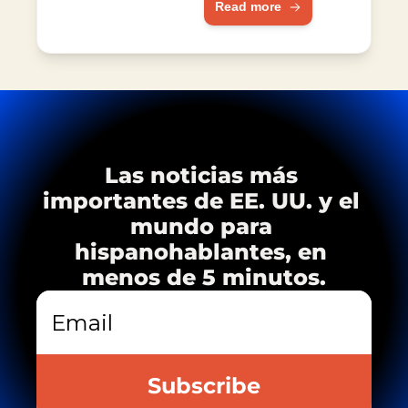
Read more
espacio de pruebas.
Las noticias más 
importantes de EE. UU. y el 
mundo para 
hispanohablantes, en 
menos de 5 minutos.
Subscribe