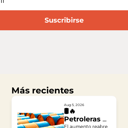
Suscribirse
Más recientes
Aug 5, 2026
🛢️🔥 
Petroleras 
duplican 
El aumento reabre 