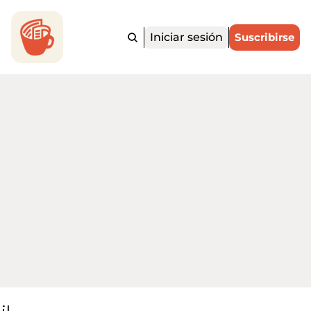
Iniciar sesión
Suscribirse
ortadito.Ne
 noticias más importantes de EE. UU. y
o para hispanohablantes, en menos d
minutos.