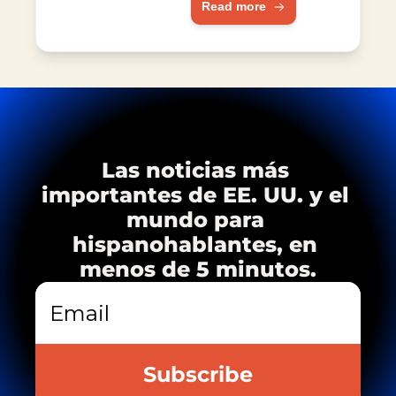
Read more
África e India.
VIH
Las noticias más 
importantes de EE. UU. y el 
mundo para 
hispanohablantes, en 
menos de 5 minutos.
Subscribe