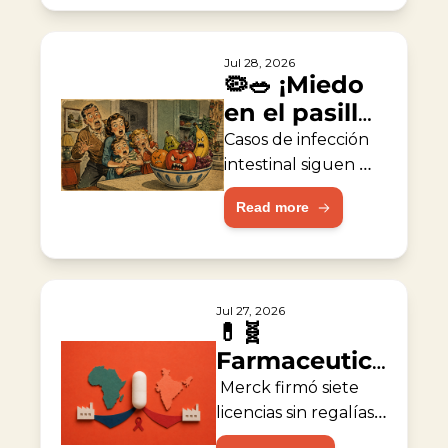
Jul 28, 2026
🦠🥗 ¡Miedo 
en el pasillo 
de 
Casos de infección 
vegetales!
intestinal siguen 
aumentando los en 
Read more
EE. UU.
Jul 27, 2026
💊🧬 
Farmaceutica 
acelera 
 Merck firmó siete 
acceso 
licencias sin regalías 
para fabricantes de 
global contra 