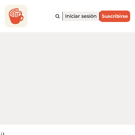
Iniciar sesión
Suscribirse
ortadito.Ne
 noticias más importantes de EE. UU. y
o para hispanohablantes, en menos d
minutos.