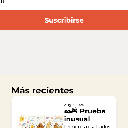
Suscribirse
Más recientes
Aug 7, 2026
🥜💩 Prueba 
inusual 
contra la 
Primeros resultados 