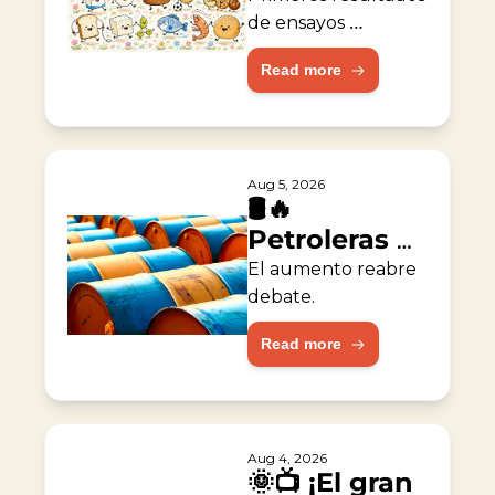
alergia al 
de ensayos 
muestran 
maní
Read more
resultados 
prometedores.
Aug 5, 2026
🛢️🔥 
Petroleras 
duplican 
El aumento reabre 
ganancias 
debate.
durante la 
Read more
guerra
Aug 4, 2026
🌞📺 ¡El gran 