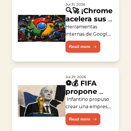
Jul 31, 2026
🔍🚀 ¡Chrome 
acelera sus 
reparaciones 
Herramientas 
con IA!
internas de Google 
ayudaron a corregir 
Read more
fallas de seguridad 
del navegador.
Jul 29, 2026
⚽💰 FIFA 
propone 
empresa de 
 Infantino propuso 
capital 
crear una empresa 
valorada en 
privado
Read more
$20,000 millones 
para operar torneos.