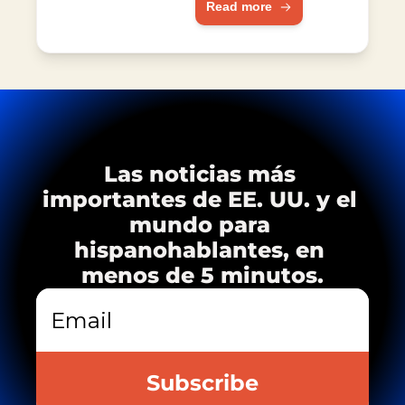
Read more
África e India.
VIH
Las noticias más 
importantes de EE. UU. y el 
mundo para 
hispanohablantes, en 
menos de 5 minutos.
Subscribe