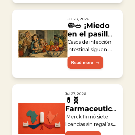
Jul 28, 2026
🦠🥗 ¡Miedo 
en el pasillo 
de 
Casos de infección 
vegetales!
intestinal siguen 
aumentando los en 
Read more
EE. UU.
Jul 27, 2026
💊🧬 
Farmaceutica 
acelera 
 Merck firmó siete 
acceso 
licencias sin regalías 
para fabricantes de 
global contra 