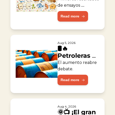
alergia al 
de ensayos 
muestran 
maní
Read more
resultados 
prometedores.
Aug 5, 2026
🛢️🔥 
Petroleras 
duplican 
El aumento reabre 
ganancias 
debate.
durante la 
Read more
guerra
Aug 4, 2026
🌞📺 ¡El gran 