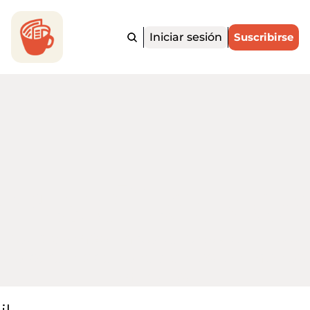
Iniciar sesión
Suscribirse
ortadito.Ne
 noticias más importantes de EE. UU. y
o para hispanohablantes, en menos d
minutos.