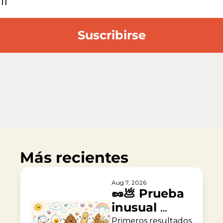
Suscribirse
Más recientes
Aug 7, 2026
🥜💩 Prueba 
inusual 
contra la 
Primeros resultados 