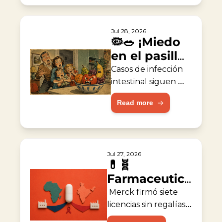
Jul 28, 2026
🦠🥗 ¡Miedo 
en el pasillo 
de 
Casos de infección 
vegetales!
intestinal siguen 
aumentando los en 
Read more
EE. UU.
Jul 27, 2026
💊🧬 
Farmaceutica 
acelera 
 Merck firmó siete 
acceso 
licencias sin regalías 
para fabricantes de 
global contra 