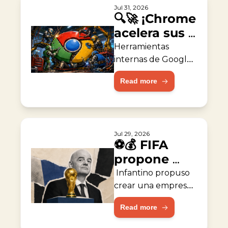
Jul 31, 2026
🔍🚀 ¡Chrome 
acelera sus 
reparaciones 
Herramientas 
con IA!
internas de Google 
ayudaron a corregir 
Read more
fallas de seguridad 
del navegador.
Jul 29, 2026
⚽💰 FIFA 
propone 
empresa de 
 Infantino propuso 
capital 
crear una empresa 
valorada en 
privado
Read more
$20,000 millones 
para operar torneos.