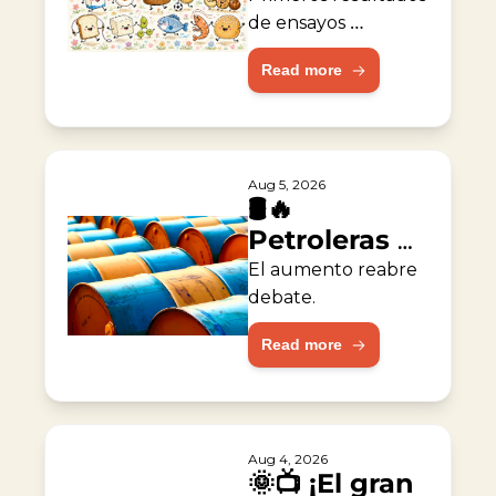
alergia al 
de ensayos 
muestran 
maní
Read more
resultados 
prometedores.
Aug 5, 2026
🛢️🔥 
Petroleras 
duplican 
El aumento reabre 
ganancias 
debate.
durante la 
Read more
guerra
Aug 4, 2026
🌞📺 ¡El gran 