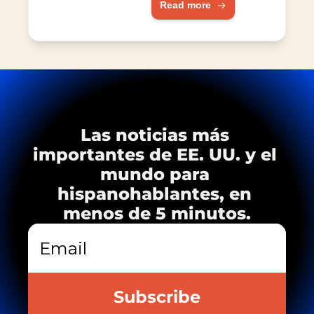
Read more
África e India.
VIH
Las noticias más 
importantes de EE. UU. y el 
mundo para 
hispanohablantes, en 
menos de 5 minutos.
Subscribe