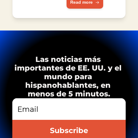
Read more
África e India.
VIH
Las noticias más 
importantes de EE. UU. y el 
mundo para 
hispanohablantes, en 
menos de 5 minutos.
Subscribe