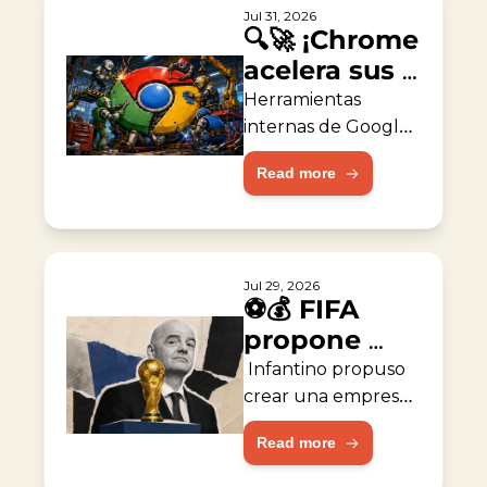
Jul 31, 2026
🔍🚀 ¡Chrome 
acelera sus 
reparaciones 
Herramientas 
con IA!
internas de Google 
ayudaron a corregir 
Read more
fallas de seguridad 
del navegador.
Jul 29, 2026
⚽💰 FIFA 
propone 
empresa de 
 Infantino propuso 
capital 
crear una empresa 
valorada en 
privado
Read more
$20,000 millones 
para operar torneos.