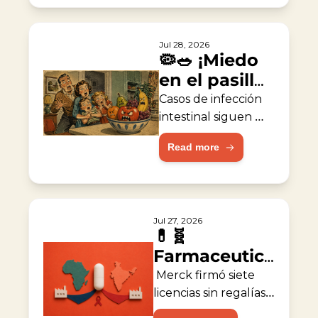
Jul 28, 2026
🦠🥗 ¡Miedo 
en el pasillo 
de 
Casos de infección 
vegetales!
intestinal siguen 
aumentando los en 
Read more
EE. UU.
Jul 27, 2026
💊🧬 
Farmaceutica 
acelera 
 Merck firmó siete 
acceso 
licencias sin regalías 
para fabricantes de 
global contra 