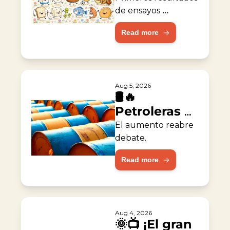
alergia al 
de ensayos 
muestran 
maní
Read more
resultados 
prometedores.
Aug 5, 2026
🛢️🔥 
Petroleras 
duplican 
El aumento reabre 
ganancias 
debate.
durante la 
Read more
guerra
Aug 4, 2026
🌞📺 ¡El gran 