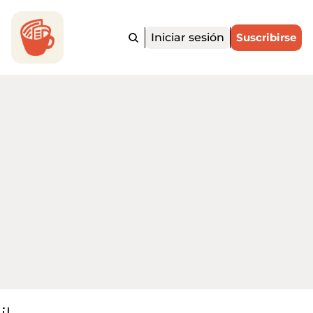
Iniciar sesión
Suscribirse
ortadito.Ne
 noticias más importantes de EE. UU. y
o para hispanohablantes, en menos d
minutos.