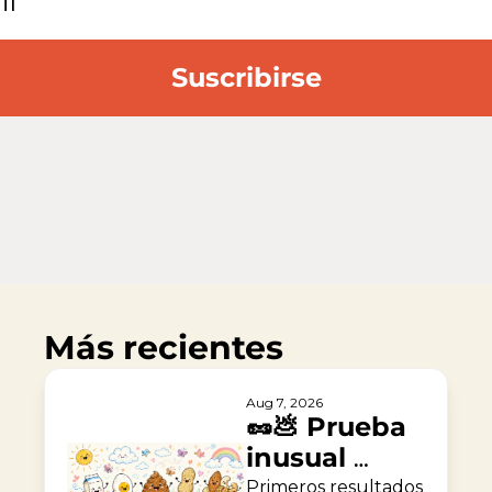
Suscribirse
Más recientes
Aug 7, 2026
🥜💩 Prueba 
inusual 
contra la 
Primeros resultados 