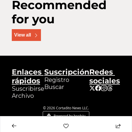
Recommended 
for you
View all
Enlaces 
Suscripción
Redes 
rápidos
Registro
sociales
Buscar
Suscribirse
Archivo
© 2026 Cortadito News LLC.
Powered by beehiiv