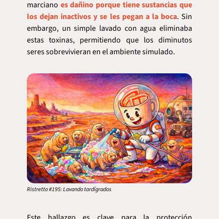
marciano 
es dañino porque tiene sustancias que 
los dejan inactivos y se les pegan a la boca
. Sin 
embargo, un simple lavado con agua eliminaba 
estas toxinas, permitiendo que los diminutos 
seres sobrevivieran en el ambiente simulado.
Ristretto #195: Lavando tardígrados
Este hallazgo es clave para la protección 