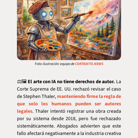
Foto-ilustración: equipo de 
CORTADITO.NEWS
⚖️🖼️
 El arte con IA no tiene derechos de autor.
 La 
Corte Suprema de EE. UU. rechazó revisar el caso 
de Stephen Thaler, 
manteniendo firme la regla de 
que solo los humanos pueden ser autores 
legales
. Thaler intentó registrar una obra creada 
por su sistema desde 2018, pero fue rechazado 
sistemáticamente. Abogados advierten que este 
fallo afectará negativamente a la industria creativa 