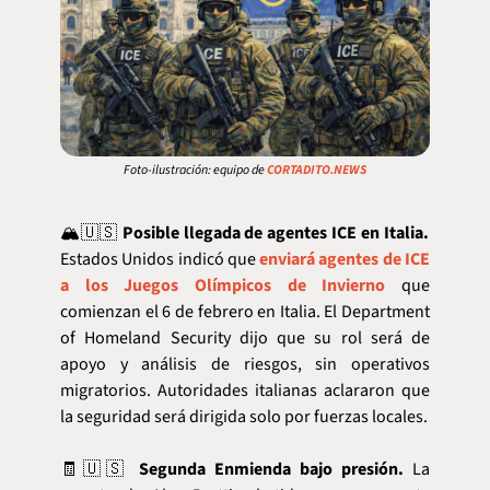
Foto-ilustración: equipo de 
CORTADITO.NEWS
🏔️
🇺🇸
Posible llegada de agentes ICE en Italia.
Estados Unidos indicó que 
enviará agentes de ICE 
a los Juegos Olímpicos de Invierno
 que 
comienzan el 6 de febrero en Italia. El Department 
of Homeland Security dijo que su rol será de 
apoyo y análisis de riesgos, sin operativos 
migratorios. Autoridades italianas aclararon que 
la seguridad será dirigida solo por fuerzas locales.
🧾
🇺🇸
Segunda Enmienda bajo presión.
 La 