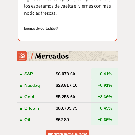
los esperamos de vuelta el viernes con más 
noticias frescas!
Equipo de Cortadito ☕️
▲ S&P
$6,978.60
+0.41%
▲ Nasdaq
$23,817.10
+0.91%
▲ Gold
$5,253.60
+3.36%
▲ Bitcoin
$88,793.73
+0.45%
▲ Oil
$62.80
+0.66%
Qué significan estos números