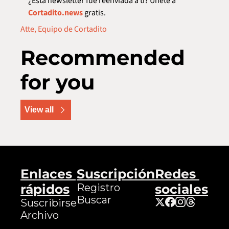
¿Esta newsletter fue reenviada a tí? Únete a 
Cortadito.news
 gratis.  
Atte, Equipo de Cortadito
Recommended 
for you
View all
Enlaces 
Suscripción
Redes 
rápidos
Registro
sociales
Buscar
Suscribirse
Archivo