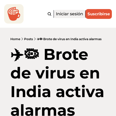
Iniciar sesión
Suscribirse
Home
Posts
✈️🦠 Brote de virus en India activa alarmas
✈️🦠 Brote 
de virus en 
India activa 
alarmas