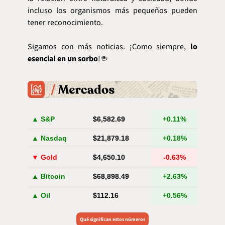
incluso los organismos más pequeños pueden 
tener reconocimiento.
Sigamos con más noticias. ¡Como siempre, 
lo 
esencial en un sorbo
! ☕️
▲ S&P
$6,582.69
+0.11%
▲ Nasdaq
$21,879.18
+0.18%
▼ Gold
$4,650.10
-0.63%
▲ Bitcoin
$68,898.49
+2.63%
▲ Oil
$112.16
+0.56%
Qué significan estos números