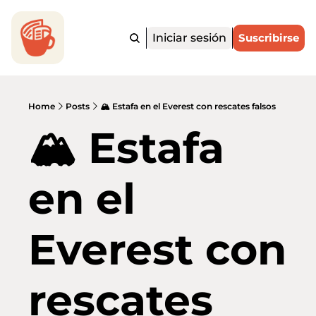
Iniciar sesión
Suscribirse
Home
Posts
🏔️ Estafa en el Everest con rescates falsos
🏔️ Estafa 
en el 
Everest con 
rescates 