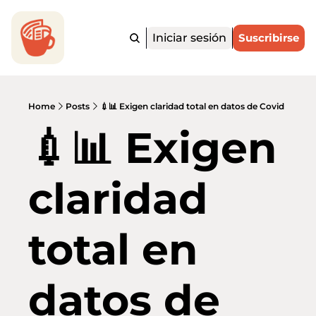
Iniciar sesión
Suscribirse
Home
Posts
💉📊 Exigen claridad total en datos de Covid
💉📊 Exigen 
claridad 
total en 
datos de 