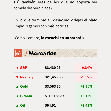
¿Tú también eres de los que no soporta ver 
comida desperdiciada?
En lo que terminas tu desayuno y dejas el plato 
limpio, sigamos con más noticias.
¡Como siempre, 
lo esencial en un sorbo!
 ☕️
▼ S&P
$6,460.26
-0.64%
▼ Nasdaq
$21,455.55
-1.15%
▲ Gold
$3,563.60
+1.35%
▲ Bitcoin
$110,188.37
+2.11%
▲ Oil
$64.91
+1.41%