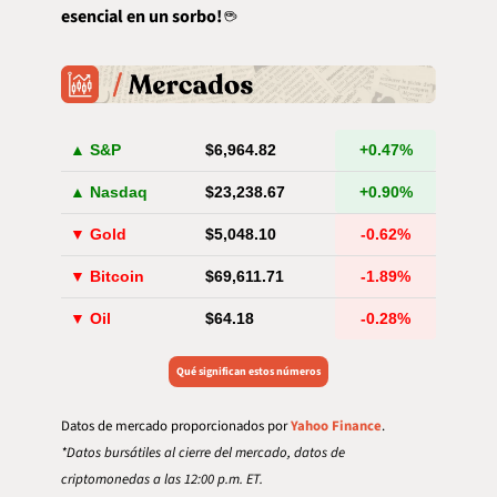
esencial en un sorbo!
 ☕️
▲ S&P
$6,964.82
+0.47%
▲ Nasdaq
$23,238.67
+0.90%
▼ Gold
$5,048.10
-0.62%
▼ Bitcoin
$69,611.71
-1.89%
▼ Oil
$64.18
-0.28%
Qué significan estos números
Datos de mercado proporcionados por 
Yahoo Finance
.
*Datos bursátiles al cierre del mercado, datos de 
criptomonedas a las 12:00 p.m. ET.