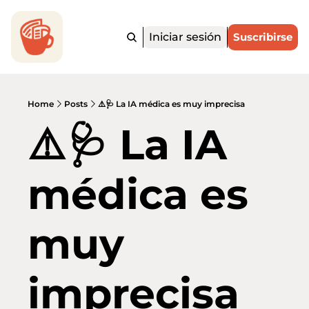
Iniciar sesión
Suscribirse
Home
Posts
⚠️🩺 La IA médica es muy imprecisa
⚠️🩺 La IA 
médica es 
muy 
imprecisa