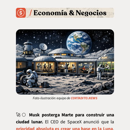
Foto-ilustración: equipo de 
CORTADITO.NEWS
🚀
🌕 
Musk posterga Marte para construir una 
ciudad lunar.
 El CEO de SpaceX anunció que la 
prioridad absoluta es crear una base en la Luna
, 