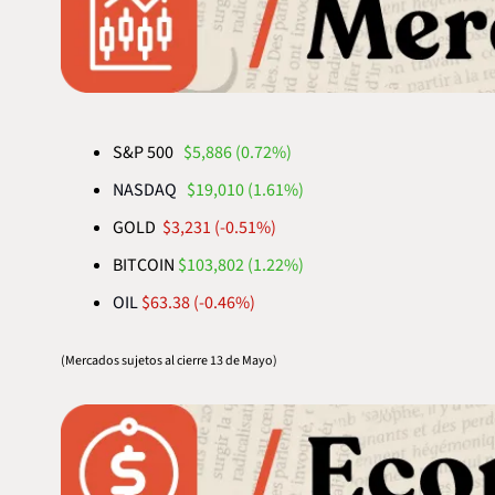
S&P 500   
$
5,886 (0.72%)
NASDAQ
$
19,010 (1.61
%
)
GOLD  
$
3,231 (-0.51
%)
BITCOIN 
$103,802 
(
1.22
%
)
OIL
 $
63.38 (-0.46
%
)
(Mercados sujetos al cierre 13 de Mayo)